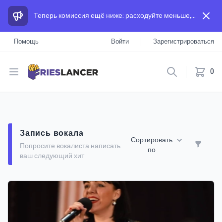
Теперь комиссия ещё ниже: расходуйте меньше, а зарабатывайте больше, чем на других площадках.
Помощь
Войти
Зарегистрироваться
Open menu
0
Запись вокала
Сортировать
Попросите вокалиста написать
по
ваш следующий хит