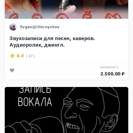
EvgenijCHernyshov
Звукозаписи для песен, каверов.
Аудиоролик, джингл.
( 47 )
4.4
НАЧИНАЯ С
2.500,00 ₽