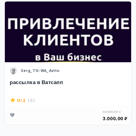
Serg_TG-WA_Avito
рассылка в Ватсапп
( 0 )
Н/Д
НАЧИНАЯ С
3.000,00 ₽