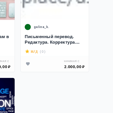
galina_k.
ам в
Письменный перевод.
Редактура. Корректура.
зык
Постредактура машинного
( 0 )
Н/Д
перевода.
ИНАЯ С
НАЧИНАЯ С
,00 ₽
2.000,00 ₽