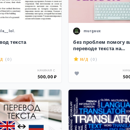
ula__lol.
murgaux
вод текста
без проблем помогу в
переводе текста на
русский или другой я
( 0 )
( 0 )
/Д
Н/Д
НАЧИНАЯ С
НАЧ
500,00 ₽
500