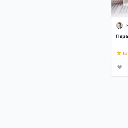
Пере
Н