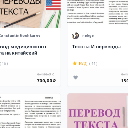
KonstantinBochkarev
nekge
вод медицинского
Тексты И переводы
та на китайский
( 16 )
( 44 )
Н/Д
НАЧИНАЯ С
НАЧ
700,00 ₽
150