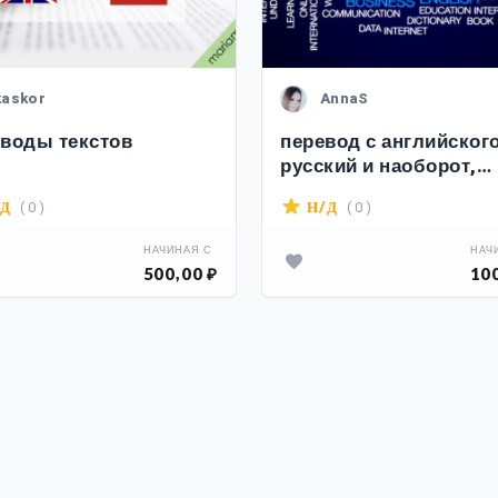
kaskor
AnnaS
воды текстов
перевод с английского
русский и наоборот,
бизнес-английский
( 0 )
( 0 )
/Д
Н/Д
НАЧИНАЯ С
НАЧ
500,00 ₽
100