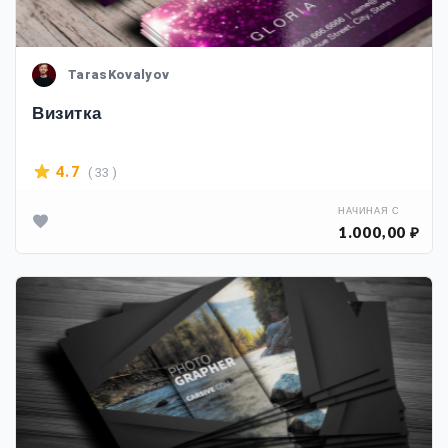
TarasKovalyov
Визитка
( 33 )
4.7
НАЧИНАЯ С
1.000,00 ₽