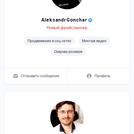
AleksandrGonchar
Level
Skills
Новый фрайслансер
Продвижение в соц сетях
Монтаж видео
Озвучка роликов
Отправить сообщение
Профиль