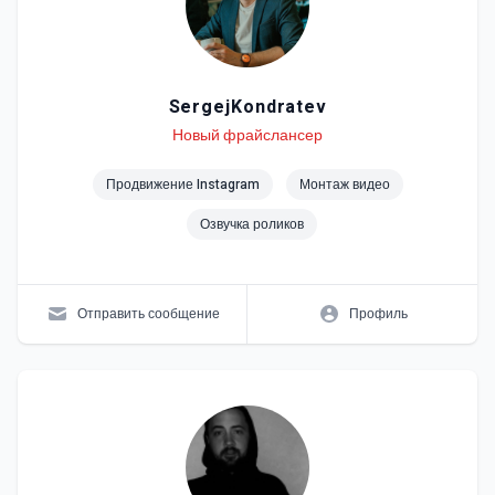
SergejKondratev
Level
Skills
Новый фрайслансер
Продвижение Instagram
Монтаж видео
Озвучка роликов
Отправить сообщение
Профиль