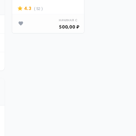
экземплярах для
( 52 )
4.3
быстрой печати
НАЧИНАЯ С
500,00 ₽