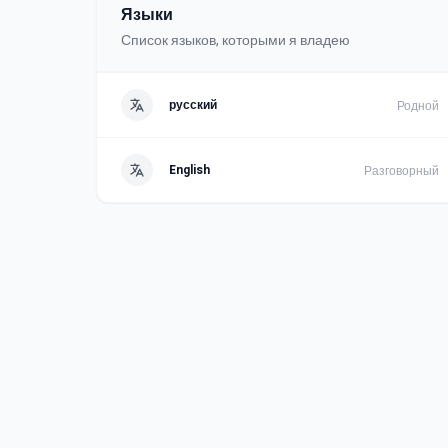
Языки
Список языков, которыми я владею
русский
Родной
English
Разговорный