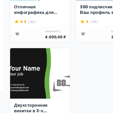
Отличная
300 подписчик
инфографика для
Ваш профиль в
товара в Wildberries
Linkedin
( 50 )
( 45 )
4.4
4
НАЧИНАЯ С
Н
4.000,00 ₽
Двухсторонние
визитки в 3-х