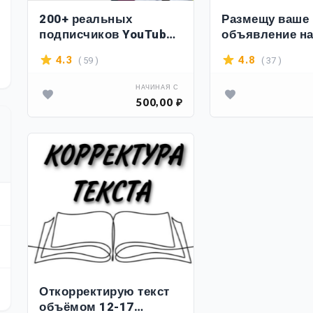
200+ реальных
Размещу ваше
подписчиков YouTube
объявление на
Пожизненная гарантия
досках Белару
( 59 )
( 37 )
4.3
4.8
НАЧИНАЯ С
500,00 ₽
Откорректирую текст
объёмом 12-17