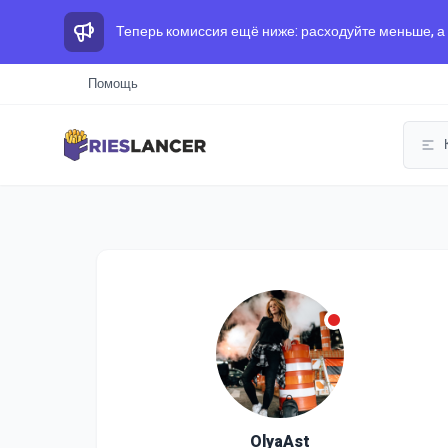
Теперь комиссия ещё ниже: расходуйте меньше, а
Помощь
OlyaAst