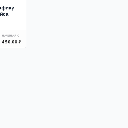
афику
йса
НАЧИНАЯ С
450,00 ₽