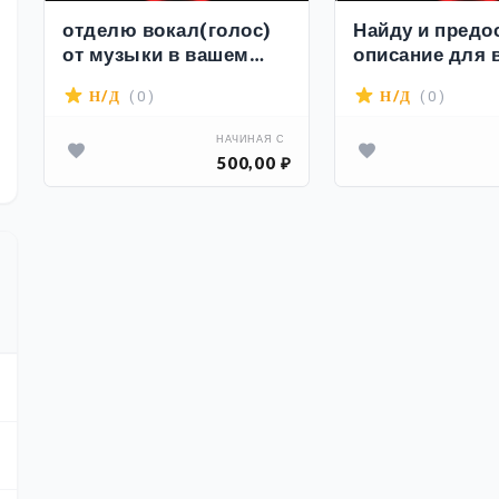
отделю вокал(голос)
Найду и предо
от музыки в вашем
описание для 
аудио
услуг
( 0 )
( 0 )
Н/Д
Н/Д
НАЧИНАЯ С
500,00 ₽