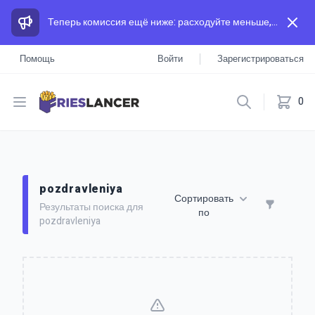
Теперь комиссия ещё ниже: расходуйте меньше, а зарабатывайте больше, чем на других площадках.
Помощь
Войти
Зарегистрироваться
Open menu
0
pozdravleniya
Сортировать
Результаты поиска для
по
pozdravleniya