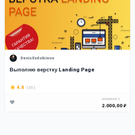
DenisEvdokimov
Выполню верстку Landing Page
( 35 )
4.8
НАЧИНАЯ С
2.000,00 ₽