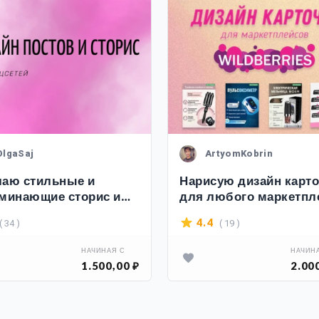
OlgaSaj
ArtyomKobrin
аю стильные и
Нарисую дизайн карт
минающие сторис и
для любого маркетпл
ты
( 34 )
( 19 )
4.4
НАЧИНАЯ С
НАЧИН
1.500,00 ₽
2.00