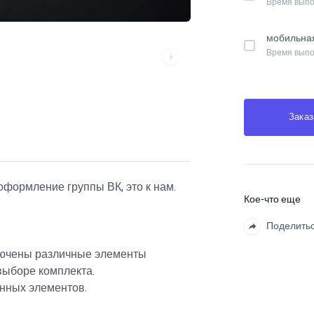
Время выпо
мобильна
Время выпо
Заказ
формление группы ВК, это к нам.
Кое-что еще
Поделить
лючены различные элементы
выборе комплекта.
нных элементов.