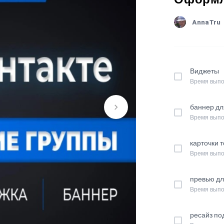
AnnaTru
Виджеты
Время выпо
баннер д
Время выпо
карточки 
Время выпо
превью д
Время выпо
ресайз по