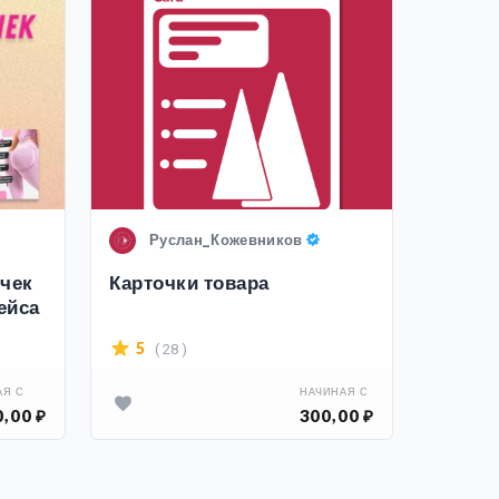
Руслан_Кожевников
sr
очек
Карточки товара
Превь
ейса
YouTu
( 28 )
5
Н/Д
АЯ С
НАЧИНАЯ С
0,00 ₽
300,00 ₽