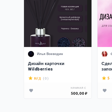
Илья Воеводин
Дизайн карточки
Сдел
а
Wildberries
запо
пос
( 0 )
5
Н/Д
ИНАЯ С
НАЧИНАЯ С
00,00 ₽
500,00 ₽