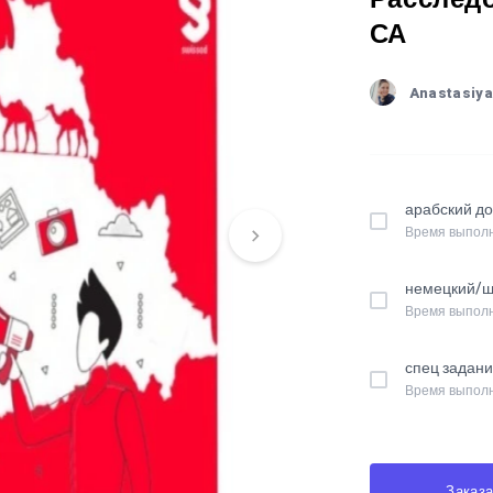
СА
Anastasiy
арабский д
Время выполн
немецкий/ш
Время выполн
спец задан
Время выполн
Заказа