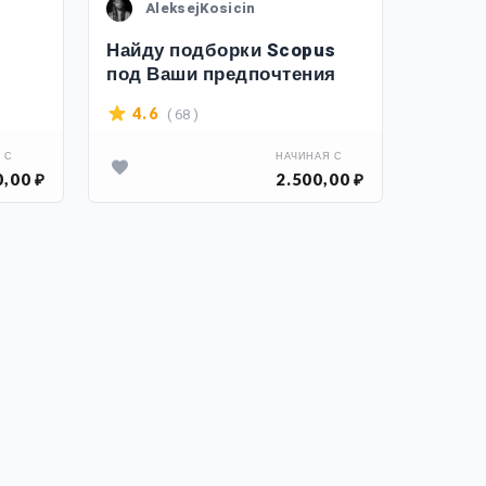
AleksejKosicin
Al
Найду подборки Scopus
Найду 
под Ваши предпочтения
догов
поста
( 68 )
4.6
4.3
 С
НАЧИНАЯ С
0,00 ₽
2.500,00 ₽