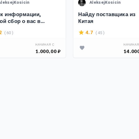
AleksejKosicin
AleksejKosicin
к информации,
Найду поставщика из
ой сбор о вас в
Китая
рнете
( 60 )
( 45 )
2
4.7
НАЧИНАЯ С
НАЧИНАЯ
1.000,00 ₽
14.00