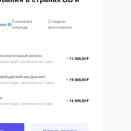
0 заказов в
2 недели
aAnt
очереди
выполнения
ополнительный регион
+
11.000,00 ₽
ения будет увеличено на 3 дня
вейцарский как диалект
+
19.000,00 ₽
ения будет увеличено на 1 день
ие
+
14.000,00 ₽
ения будет увеличено на 3 дня
ть
Написать продавцу