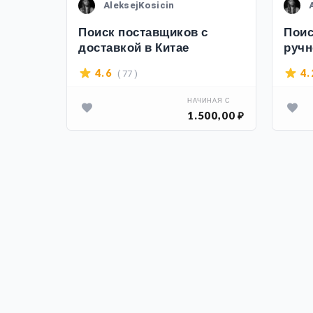
AleksejKosicin
артфон
Поиск поставщиков с
Поис
доставкой в Китае
ручн
инте
( 77 )
4.6
4.
АЧИНАЯ С
НАЧИНАЯ С
00,00 ₽
1.500,00 ₽