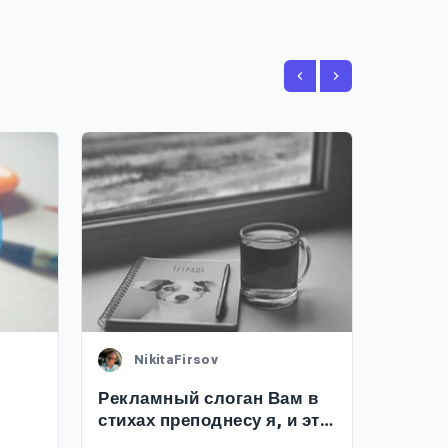
NikitaFirsov
Ni
Рекламный слоган Вам в
Успеш
стихах преподнесу я, и это
начин
- факт неопровержимый
рекла