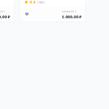
( 68 )
( 4
4.6
5
АЯ С
НАЧИНАЯ С
0,00 ₽
1.000,00 ₽