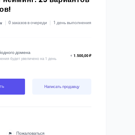
ов!
0 заказов в очереди
1 день выполнения
ov
бодного домена
+
1.500,00 ₽
ения будет увеличено на 1 день
ть
Написать продавцу
Пожаловаться