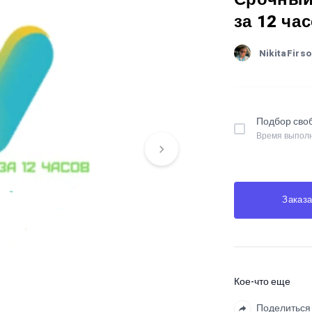
за 12 час
NikitaFirs
Подбор сво
Время выполн
Заказа
Кое-что еще
Поделиться