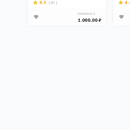
( 81 )
4.5
4.
ИНАЯ С
НАЧИНАЯ С
00,00 ₽
1.000,00 ₽