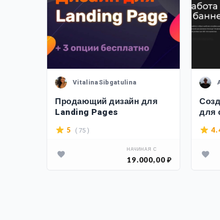
VitalinaSibgatulina
Продающий дизайн для
Созд
Landing Pages
для 
( 75 )
5
4.
АЯ С
НАЧИНАЯ С
00,00 ₽
19.000,00 ₽