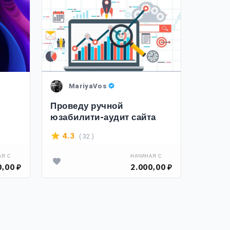
MariyaVos
Po
Проведу ручной
Дизай
юзабилити-аудит сайта
сайта 
корпо
( 32 )
4.3
3.9
АЯ С
НАЧИНАЯ С
0,00 ₽
2.000,00 ₽