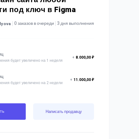
и под ключ в Figma
0 заказов в очереди
3 дня выполнения
lyova
иц
+
8.000,00 ₽
ения будет увеличено на 1 неделя
иц
+
11.000,00 ₽
ения будет увеличено на 2 недели
ть
Написать продавцу