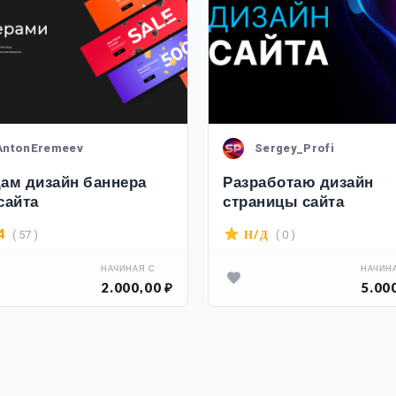
AntonEremeev
Sergey_Profi
ам дизайн баннера
Разработаю дизайн
сайта
страницы сайта
( 57 )
( 0 )
4
Н/Д
НАЧИНАЯ С
НАЧИН
2.000,00 ₽
5.00