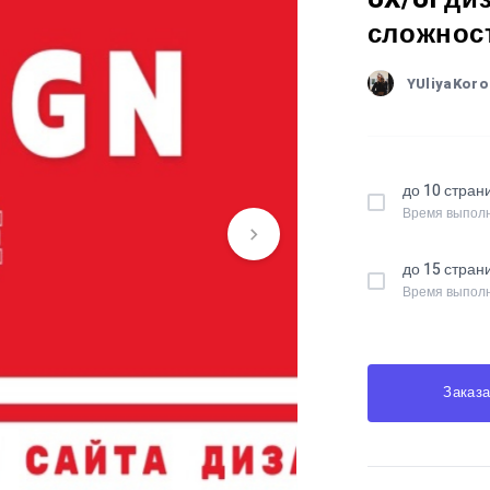
сложност
YUliyaKoro
до 10 стран
Время выполн
до 15 стран
Время выполн
Заказа