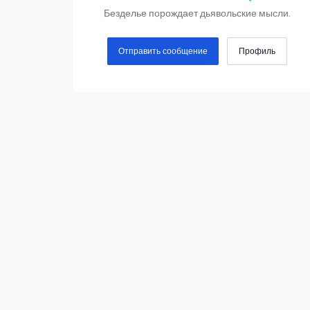
Безделье порождает дьявольские мысли.
Отправить сообщение
Профиль