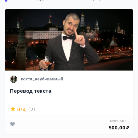
костя_неубиваемый
Перевод текста
( 0 )
Н/Д
НАЧИНАЯ С
500,00 ₽