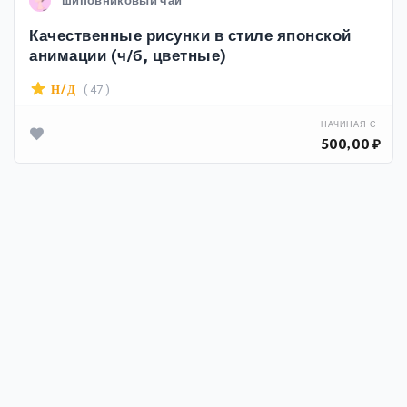
шиповниковый чай
Качественные рисунки в стиле японской
анимации (ч/б, цветные)
( 47 )
Н/Д
НАЧИНАЯ С
500,00 ₽