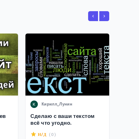
Кирилл_Лунин
da
ев
Сделаю с ваши текстом
я нап
всё что угодно.
вашим
( 0 )
Н/Д
Н/Д