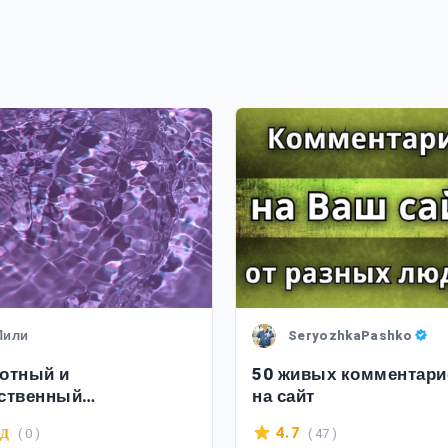
Лили
SeryozhkaPashko
отный и
50 живых комментари
ственный
на сайт
ментарий
( 0 )
( 47 )
4.7
/Д