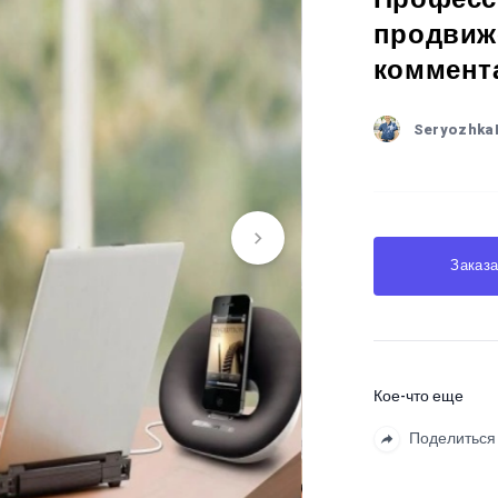
продвиж
коммент
Seryozhka
Заказа
Кое-что еще
Поделиться