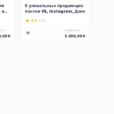
ия
5 уникальных продающих
6 000
 в
постов Vk, Instagram, Дзен
России
гарант
( 41 )
4.5
4.5
в ПОД
АЯ С
НАЧИНАЯ С
0,00 ₽
5.000,00 ₽