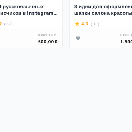
0 русскоязычных
3 идеи для оформлен
исчиков в Instagram
шапки салона красоты
000 лайков
Instagram
( 57 )
( 31 )
9
4.3
НАЧИНАЯ С
НАЧИН
500,00 ₽
1.50