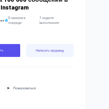
 Instagram
0 заказов в
1 неделя
nev
очереди
выполнения
ть
Написать продавцу
Пожаловаться