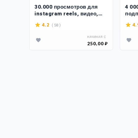
о или
30.000 просмотров для
4 00
instagram reels, видео,
подп
IGTV, инстаграм
+ 5 
( 58 )
4.2
4.
АЧИНАЯ С
НАЧИНАЯ С
00,00 ₽
250,00 ₽