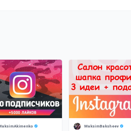
MaksimAkimenko
MaksimBaksheev