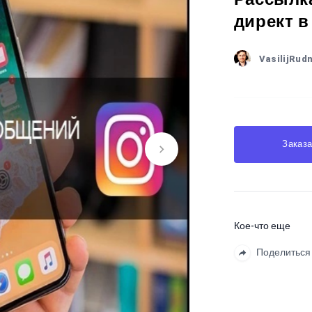
директ в
VasilijRud
Заказа
Кое-что еще
Поделиться