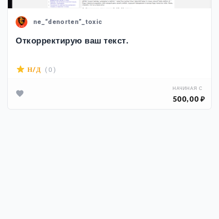
ne_“denorten”_toxic
Откорректирую ваш текст.
( 0 )
Н/Д
НАЧИНАЯ С
500,00 ₽