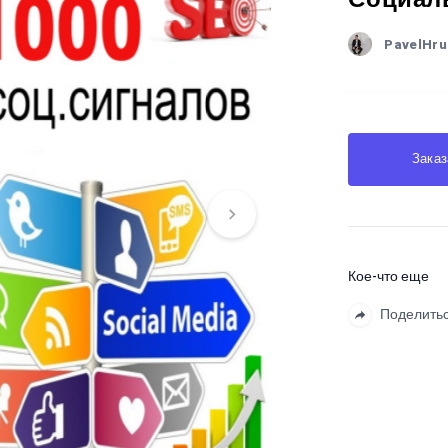
PavelHru
Заказ
Кое-что еще
Поделить