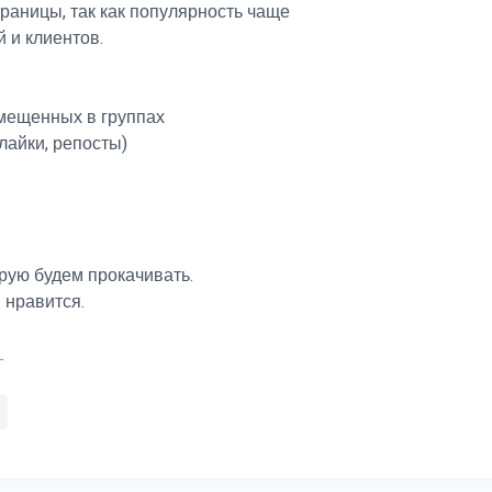
траницы, так как популярность чаще
 и клиентов.
змещенных в группах
(лайки, репосты)
орую будем прокачивать.
 нравится.
.