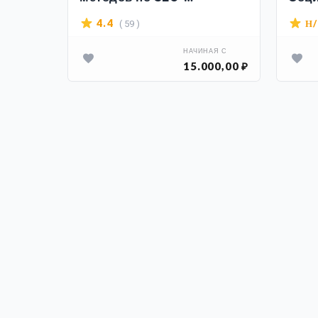
продвижению сайтов в
сайт
( 59 )
4.4
Н
ТОП
URL
НАЧИНАЯ С
15.000,00 ₽