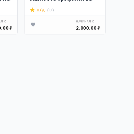
социальных сетях
( 0 )
Н/Д
АЯ С
НАЧИНАЯ С
0,00 ₽
2.000,00 ₽