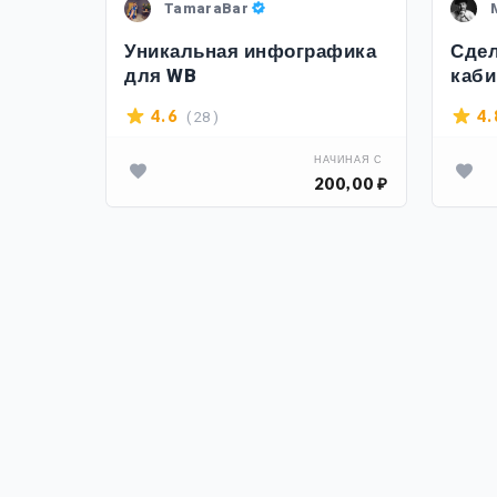
TamaraBar
слуги
Уникальная инфографика
Сдел
точек
для WB
каби
лейсе
( 28 )
4.6
4.
ИНАЯ С
НАЧИНАЯ С
00,00 ₽
200,00 ₽