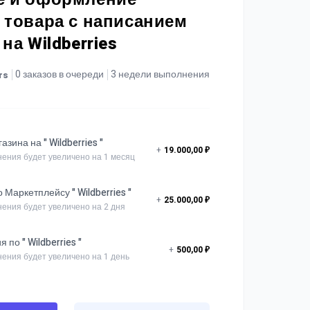
 товара с написанием
на Wildberries
0 заказов в очереди
3 недели выполнения
rs
зина на " Wildberries "
+
19.000,00 ₽
ения будет увеличено на 1 месяц
 Маркетплейсу " Wildberries "
+
25.000,00 ₽
ения будет увеличено на 2 дня
 по " Wildberries "
+
500,00 ₽
ения будет увеличено на 1 день