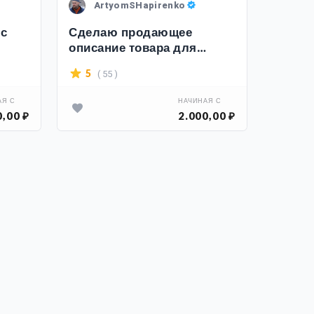
ArtyomSHapirenko
Na
 с
Сделаю продающее
СЕО о
описание товара для
карточ
Wildberries
Вайлд
( 55 )
5
4.5
Wildbe
АЯ С
НАЧИНАЯ С
0,00 ₽
2.000,00 ₽