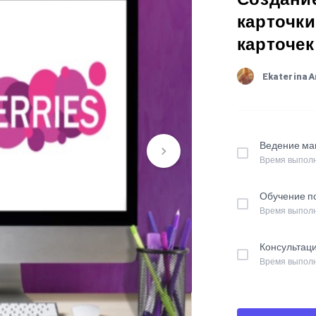
карточки
карточек 
EkaterinaA
Ведение мага
Время выполн
Обучение по
Время выполн
Консультация
Время выполн